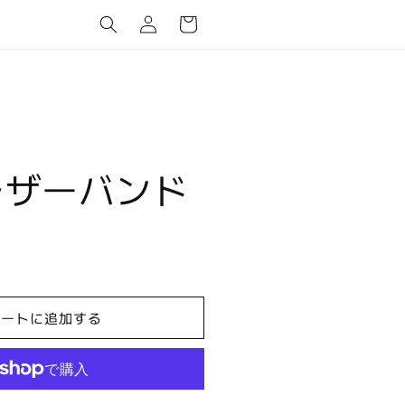
カ
グ
ー
イ
ト
ン
 レザーバンド
カートに追加する