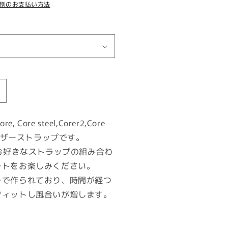
別のお支払い方法
ore
レ
ザ
 Core steel,Corer2,Core
ー
のレザーストラップです。
バ
とお好きなストラップの組み合わ
ン
ートをお楽しみください。
ド
ーで作られており、時間が経つ
の
数
フィットし風合いが増します。
量
を