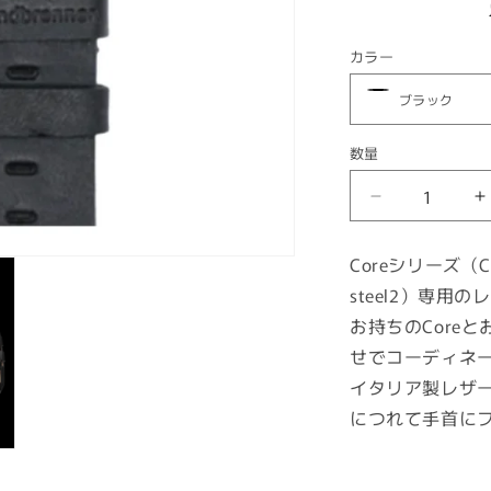
カラー
数量
数
量
Core
C
レ
ザ
Coreシリーズ（Core,
ー
steel2）専用
バ
お持ちのCore
ン
せでコーディネ
ド
イタリア製レザ
の
数
につれて手首に
量
を