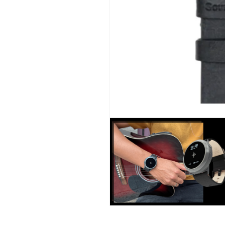
モ
ー
ダ
ル
で
メ
デ
ィ
ア
(1)
モ
を
ー
開