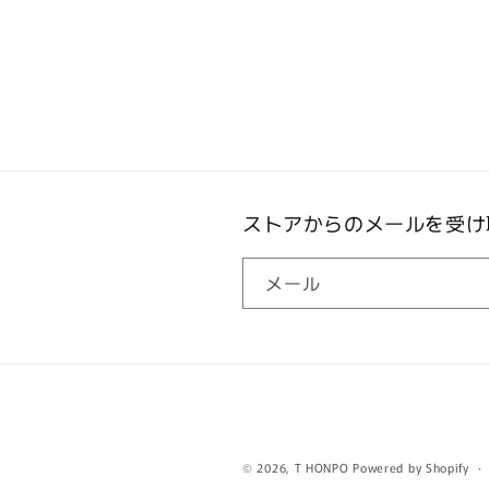
ダ
く
ル
で
メ
デ
ィ
ア
(2)
を
開
く
ストアからのメールを受け
メール
© 2026,
T HONPO
Powered by Shopify