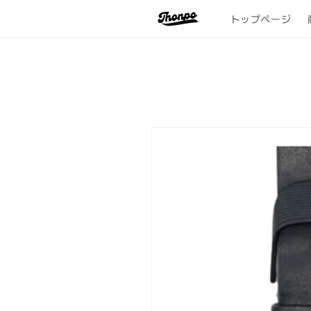
コンテ
ンツに
トップページ
進む
商品情
報にス
キップ