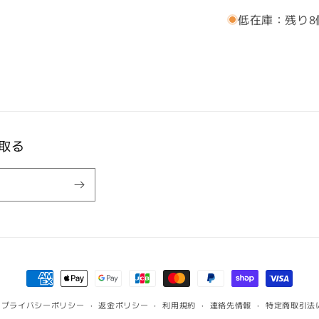
減
低在庫：残り8
ら
す
取る
決
済
プライバシーポリシー
返金ポリシー
利用規約
連絡先情報
特定商取引法