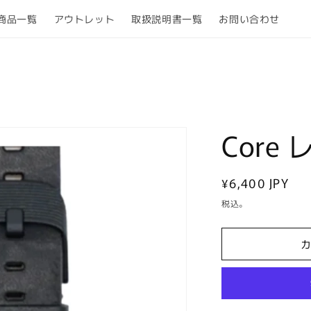
商品一覧
アウトレット
取扱説明書一覧
お問い合わせ
Core
通
¥6,400 JPY
常
税込。
価
格