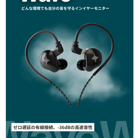
減
増
ら
や
す
す