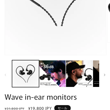
モ
ー
ダ
ル
で
メ
デ
(2
ィ
ア
Wave in-ear monitors
(1)
を
開
通
セ
¥19,800 JPY
セール
¥31,800 JPY
く