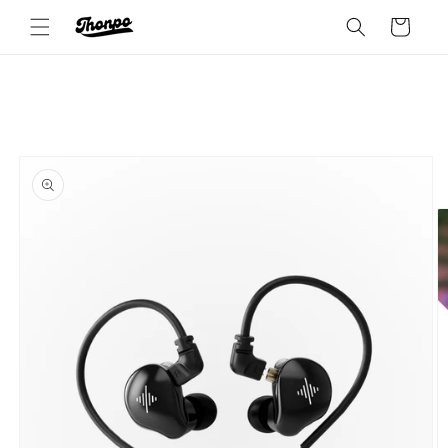
カ
コンテ
ンツに
ー
進む
ト
商品情
報にス
キップ