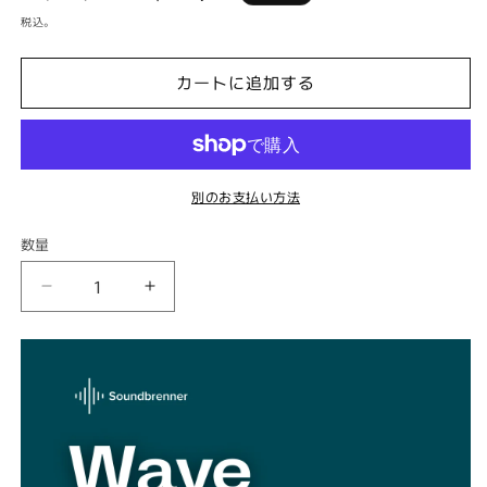
常
ー
税込。
価
ル
格
価
カートに追加する
格
別のお支払い方法
数量
数
量
Wave
Wave
in-
in-
ear
ear
monitors
monitors
の
の
数
数
量
量
を
を